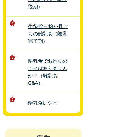
後期）
生後12～18か月ご
ろの離乳食（離乳
完了期）
離乳食でお困りの
ことはありません
か？（離乳食
Q&A）
離乳食レシピ