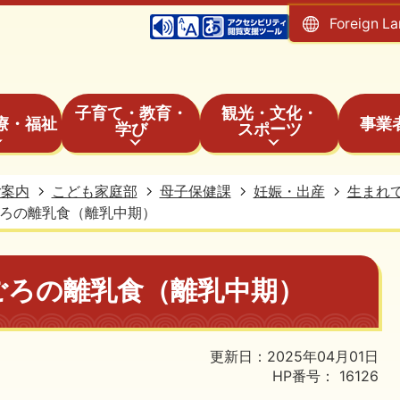
Foreign L
子育て・教育・
観光・文化・
療・福祉
事業
学び
スポーツ
ご案内
こども家庭部
母子保健課
妊娠・出産
生まれ
ごろの離乳食（離乳中期）
ごろの離乳食（離乳中期）
更新日：2025年04月01日
HP番号：
16126