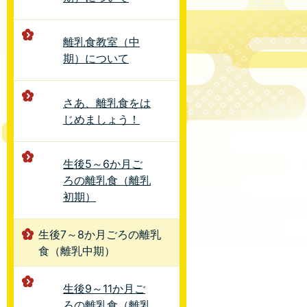
離乳食教室（中
期）について
さあ、離乳食をは
じめましょう！
生後5～6か月ご
ろの離乳食（離乳
初期）
生後7～8か月ごろの離乳
食（離乳中期）
生後9～11か月ご
ろの離乳食（離乳