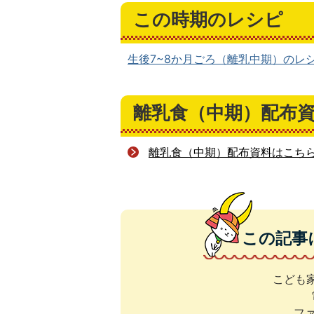
この時期のレシピ
生後7~8か月ごろ（離乳中期）のレ
離乳食（中期）配布
離乳食（中期）配布資料はこち
この記事
こども
ファ