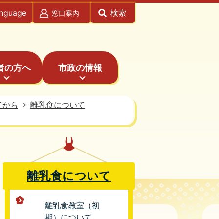
anguage
検索
窓口案内
者の方へ
市政の情報
てから
離乳食について
離乳食について
離乳食教室（初
期）について