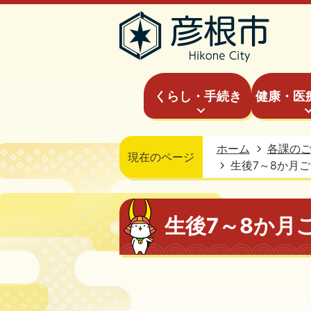
くらし・手続き
健康・医
ホーム
各課の
現在のページ
生後7～8か月
生後7～8か月