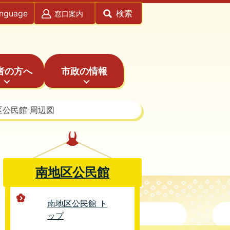
anguage
検索
窓口案内
者の方へ
市政の情報
区公民館 周辺図
南地区公民館
南地区公民館 ト
ップ