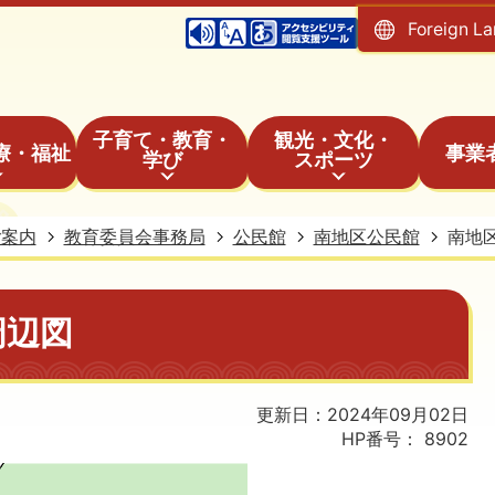
Foreign L
子育て・教育・
観光・文化・
療・福祉
事業
学び
スポーツ
ご案内
教育委員会事務局
公民館
南地区公民館
南地
周辺図
更新日：2024年09月02日
HP番号：
8902