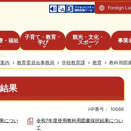
Foreign L
子育て・教育・
観光・文化・
療・福祉
事業
学び
スポーツ
ご案内
教育委員会事務局
学校教育課
教育
教科用図
結果
HP番号：
10686
果につい
令和7年度使用教科用図書採択結果につい
て