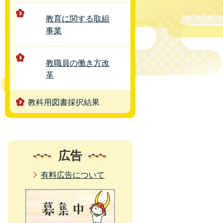
教育に関する取組
事業
教職員の働き方改
革
教科用図書採択結果
広告
有料広告について