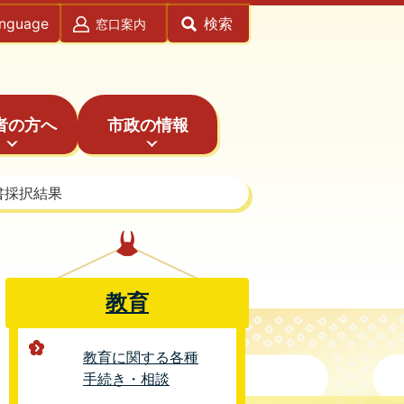
anguage
検索
窓口案内
者の方へ
市政の情報
書採択結果
教育
教育に関する各種
手続き・相談