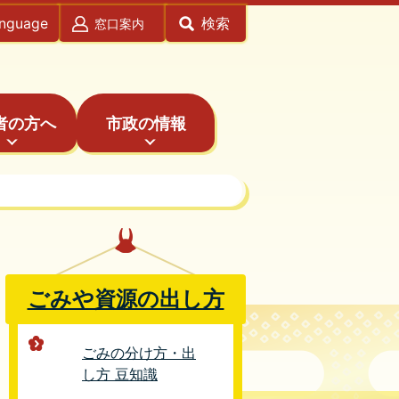
anguage
検索
窓口案内
者の方へ
市政の情報
ごみや資源の出し方
ごみの分け方・出
し方 豆知識