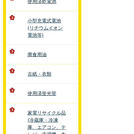
使用済乾電池
小型充電式電池
(リチウムイオン
電池等)
廃食用油
古紙・衣類
使用済蛍光管
家電リサイクル品
(冷蔵庫・冷凍
庫、エアコン、テ