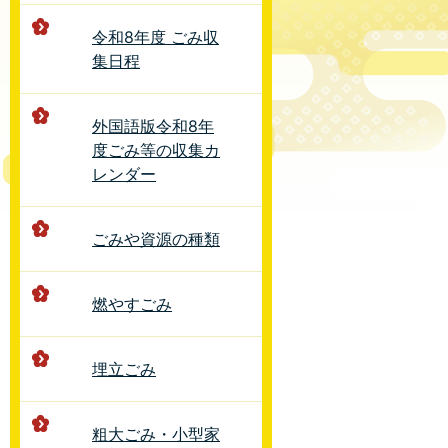
令和8年度 ごみ収
集日程
外国語版令和8年
度ごみ等の収集カ
レンダー
ごみや資源の種類
燃やすごみ
埋立ごみ
粗大ごみ・小型家