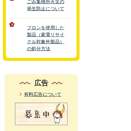
ごみ集積所火災の
発生防止について
フロンを使用した
製品（家電リサイ
クル対象外製品）
の処分方法
広告
有料広告について