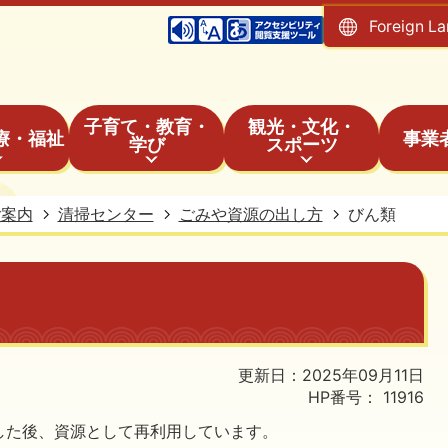
Foreign L
子育て・教育・
観光・文化・
療・福祉
事業
学び
スポーツ
ご案内
清掃センター
ごみや資源の出し方
びん類
更新日：2025年09月11日
HP番号：
11916
した後、資源として再利用しています。