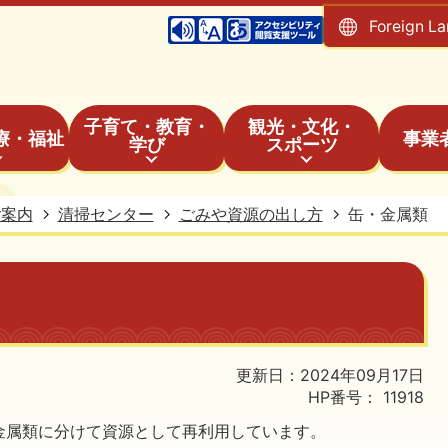
Foreign L
子育て・教育・
観光・文化・
療・福祉
事業
学び
スポーツ
ご案内
清掃センター
ごみや資源の出し方
缶・金属類
更新日：2024年09月17日
HP番号：
11918
金属類に分けて資源として再利用しています。