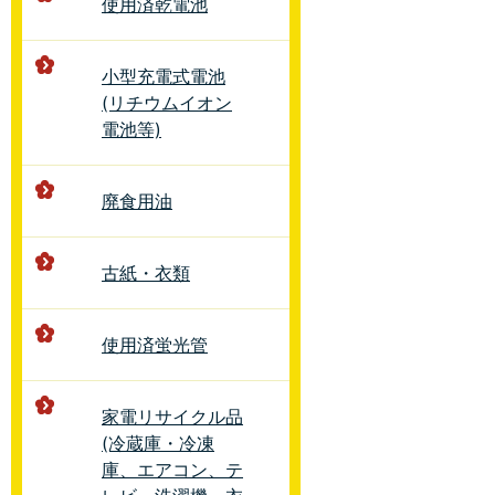
使用済乾電池
小型充電式電池
(リチウムイオン
電池等)
廃食用油
古紙・衣類
使用済蛍光管
家電リサイクル品
(冷蔵庫・冷凍
庫、エアコン、テ