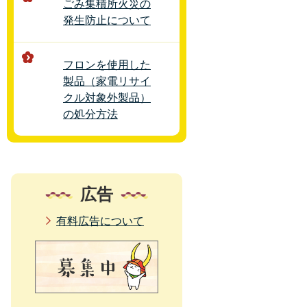
ごみ集積所火災の
発生防止について
フロンを使用した
製品（家電リサイ
クル対象外製品）
の処分方法
広告
有料広告について