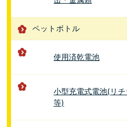
ペットボトル
使用済乾電池
小型充電式電池(リ
等)