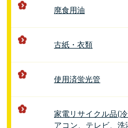
廃食用油
古紙・衣類
使用済蛍光管
家電リサイクル品(
アコン、テレビ、洗