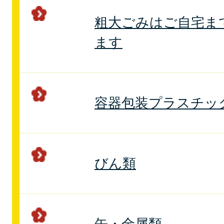
粗大ごみはご自宅ま
ます
容器包装プラスチッ
びん類
缶・金属類