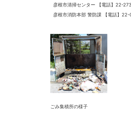
彦根市清掃センター 【電話】22-273
彦根市消防本部 警防課 【電話】22-0
ごみ集積所の様子