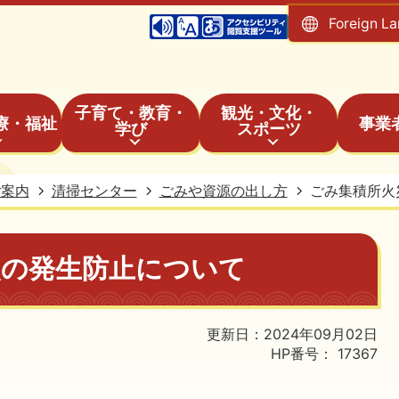
Foreign L
子育て・教育・
観光・文化・
療・福祉
事業
学び
スポーツ
ご案内
清掃センター
ごみや資源の出し方
ごみ集積所火
災の発生防止について
更新日：2024年09月02日
HP番号：
17367