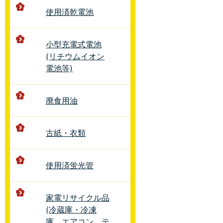
使用済乾電池
小型充電式電池
(リチウムイオン
電池等)
廃食用油
古紙・衣類
使用済蛍光管
家電リサイクル品
(冷蔵庫・冷凍
庫、エアコン、テ