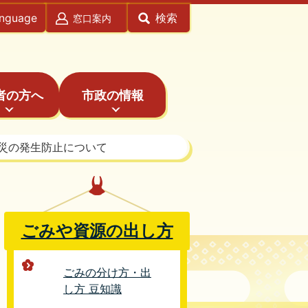
anguage
検索
窓口案内
者の方へ
市政の情報
災の発生防止について
ごみや資源の出し方
ごみの分け方・出
し方 豆知識