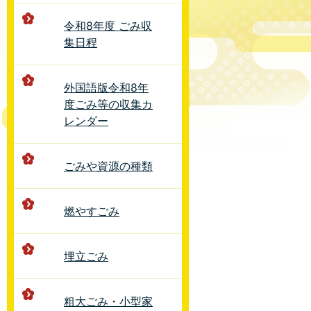
令和8年度 ごみ収
集日程
外国語版令和8年
度ごみ等の収集カ
レンダー
ごみや資源の種類
燃やすごみ
埋立ごみ
粗大ごみ・小型家