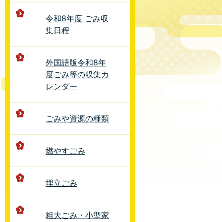
令和8年度 ごみ収
集日程
外国語版令和8年
度ごみ等の収集カ
レンダー
ごみや資源の種類
燃やすごみ
埋立ごみ
粗大ごみ・小型家