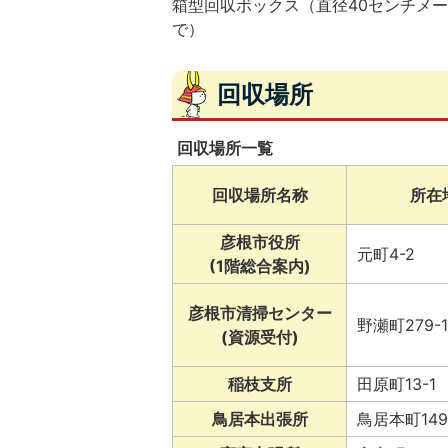
箱型回収ボックス（直径40センチメ
で）
回収場所
回収場所一覧
回収場所名称
所在
彦根市役所
元町4-2
(1階総合案内)
彦根市清掃センター
野瀬町279-1
(資源受付)
稲枝支所
田原町13-1
鳥居本出張所
鳥居本町149