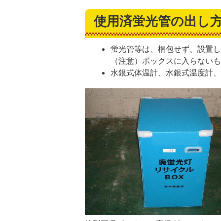
使用済蛍光管の出し
蛍光管等は、梱包せず、設置
（注意）ボックスに入らない
水銀式体温計、水銀式温度計