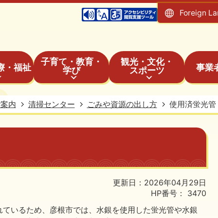
Foreign L
子育て・教育・
観光・文化・
療・福祉
事業
学び
スポーツ
ご案内
清掃センター
ごみや資源の出し方
使用済蛍光管
更新日：2026年04月29日
HP番号：
3470
れているため、彦根市では、水銀を使用した蛍光管や水銀