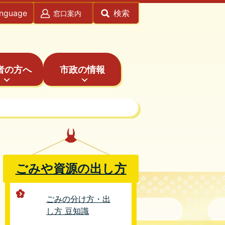
anguage
検索
窓口案内
者の方へ
市政の情報
ごみや資源の出し方
ごみの分け方・出
し方 豆知識