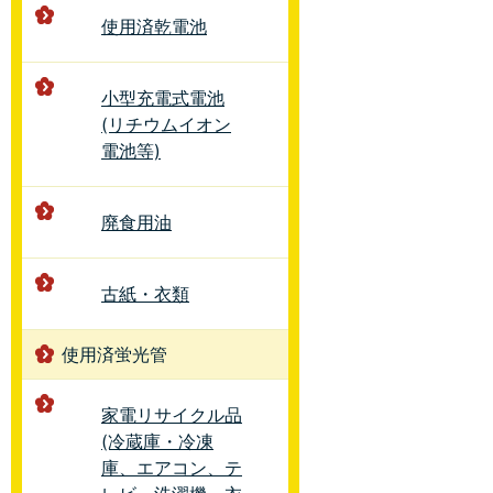
使用済乾電池
小型充電式電池
(リチウムイオン
電池等)
廃食用油
古紙・衣類
使用済蛍光管
家電リサイクル品
(冷蔵庫・冷凍
庫、エアコン、テ