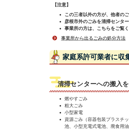
【注意】
この三者以外の方が、他者の
彦根市外のごみを清掃センタ
事業所の方は、こちらをご覧
事業所から出るごみの処分方法
家庭系許可業者に収
清掃センターへの搬入
燃やすごみ
粗大ごみ
小型家電
資源ごみ（容器包装プラスチ
池、小型充電式電池、廃食用