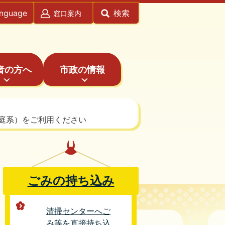
anguage
検索
窓口案内
者の方へ
市政の情報
庭系）をご利用ください
ごみの持ち込み
清掃センターへご
み等を直接持ち込