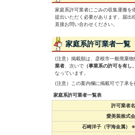
家庭系許可業者にごみの収集運搬を
提出いただく必要があります。届出
直接お問い合わせください。
家庭系許可業者一覧
(注意）掲載順は、彦根市一般廃棄
業者
、次いで
（事業系の許可を有し
なっています。
(注意）この案内欄に掲載可で了承
家庭系許可業者一覧表
許可業者
愛美装株式
石崎洋子（宇海金属） 