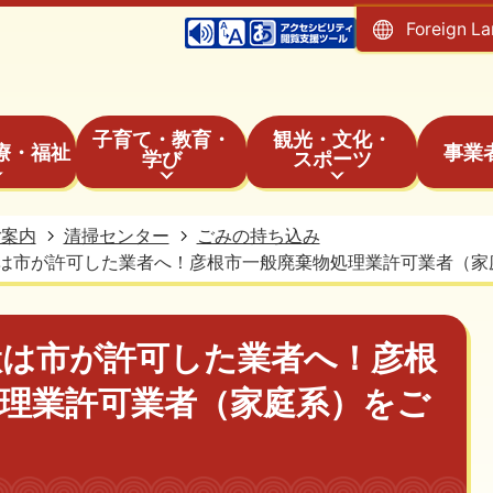
Foreign L
子育て・教育・
観光・文化・
療・福祉
事業
学び
スポーツ
ご案内
清掃センター
ごみの持ち込み
は市が許可した業者へ！彦根市一般廃棄物処理業許可業者（家
搬は市が許可した業者へ！彦根
理業許可業者（家庭系）をご