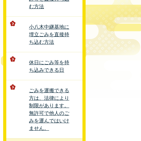
む方法
小八木中継基地に
埋立ごみを直接持
ち込む方法
休日にごみ等を持
ち込みできる日
ごみを運搬できる
方は、法律により
制限があります。
無許可で他人のご
みを運んではいけ
ません。