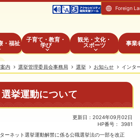
Foreign L
子育て・教育・
観光・文化・
療・福祉
事業
学び
スポーツ
ご案内
選挙管理委員会事務局
選挙
お知らせ
インタ
ト選挙運動について
更新日：2024年09月02日
HP番号：
3981
インターネット選挙運動解禁に係る公職選挙法の一部を改正