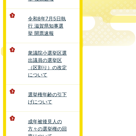
令和8年7月5日執
行 滋賀県知事選
挙 開票速報
衆議院小選挙区選
出議員の選挙区
（区割り）の改定
について
選挙権年齢の引下
げについて
成年被後見人の
方々の選挙権の回