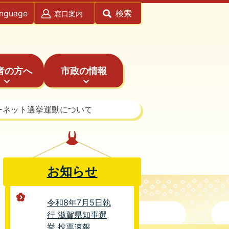
anguage
検索
窓口案内
者の方へ
市政の情報
ーネット選挙運動について
お知らせ
令和8年7月5日執
行 滋賀県知事選
挙 投票速報