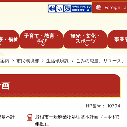
Foreign L
子育て・教育・
観光・文化・
療・福祉
事業
学び
スポーツ
ご案内
市民環境部
生活環境課
ごみの減量、リユース、
計画
HP番号：
10794
理基本計
彦根市一般廃棄物処理基本計画（～令和3
年度）