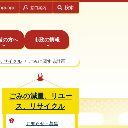
anguage
検索
窓口案内
者の方へ
市政の情報
リサイクル
ごみに関する計画
ごみの減量、リユー
ス、リサイクル
お知らせ・募集