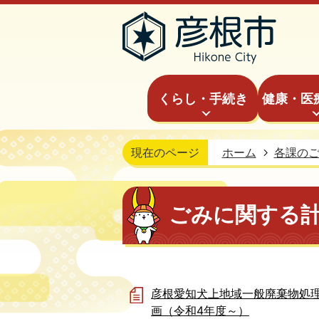
くらし・手続き
健康・医
現在のページ
ホーム
各課の
ごみに関する
彦根愛知犬上地域一般廃棄物処
画（令和4年度～）