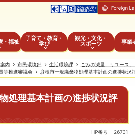
Foreign L
子育て・教育・
観光・文化・
療・福祉
事業
学び
スポーツ
ご案内
市民環境部
生活環境課
ごみの減量、リユース、
量等推進審議会
彦根市一般廃棄物処理基本計画の進捗状況
物処理基本計画の進捗状況評
HP番号：
26731