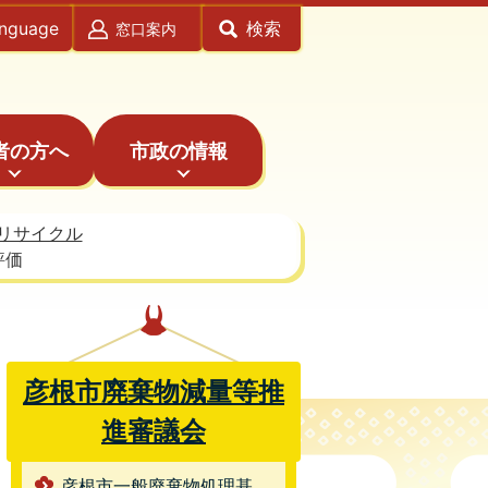
anguage
検索
窓口案内
者の方へ
市政の情報
リサイクル
評価
彦根市廃棄物減量等推
進審議会
彦根市一般廃棄物処理基