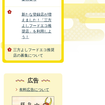
新たな登録店が増
えました！「三方
よしフードエコ推
奨店」を利用しよ
う！
三方よしフードエコ推奨
店の募集について
広告
有料広告について