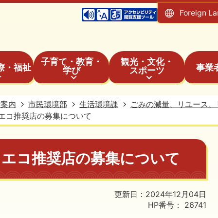
Foreign L
子育て・教育・
観光・文化・
療・福祉
事業
学び
スポーツ
ご案内
市民環境部
生活環境課
ごみの減量、リユース、
エコ推奨店の募集について
ドエコ推奨店の募集について
更新日：2024年12月04日
HP番号：
26741