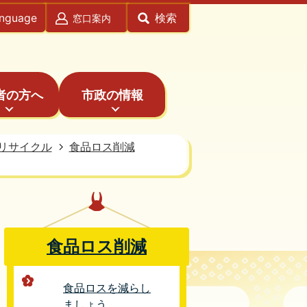
anguage
検索
窓口案内
者の方へ
市政の情報
リサイクル
食品ロス削減
食品ロス削減
食品ロスを減らし
ましょう