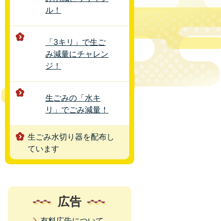
ル！
「3キリ」で生ご
み減量にチャレン
ジ！
生ごみの「水キ
リ」でごみ減量！
生ごみ水切り器を配布し
ています
広告
有料広告について