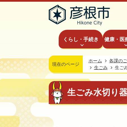
くらし・手続き
健康・医
ホーム
各課の
現在のページ
生ごみ
生ご
生ごみ水切り