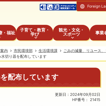
Foreign L
子育て・教育・
観光・文化・
療・福祉
事業
学び
スポーツ
ご案内
市民環境部
生活環境課
ごみの減量、リユース、
み水切り器を配布しています
器を配布しています
更新日：2024年09月02日
HP番号：
21415