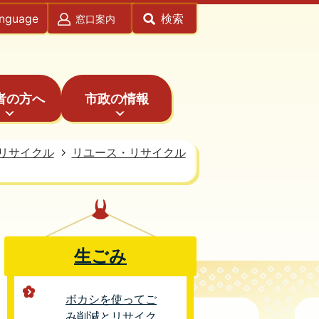
anguage
検索
窓口案内
者の方へ
市政の情報
リサイクル
リユース・リサイクル
生ごみ
ボカシを使ってご
み削減とリサイク