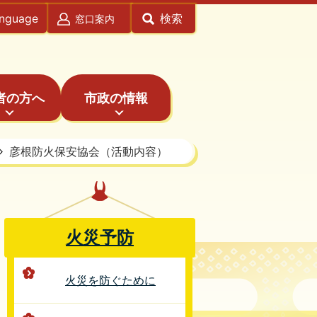
anguage
検索
窓口案内
者の方へ
市政の情報
彦根防火保安協会（活動内容）
火災予防
火災を防ぐために