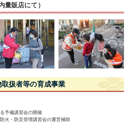
内量販店にて）
物取扱者等の育成事業
行
施
する予備講習会の開催
る防火・防災管理講習会の運営補助