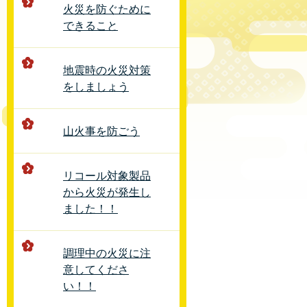
火災を防ぐために
できること
地震時の火災対策
をしましょう
山火事を防ごう
リコール対象製品
から火災が発生し
ました！！
調理中の火災に注
意してくださ
い！！