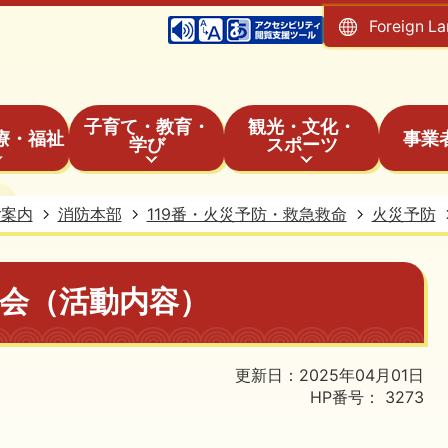
Foreign L
子育て・教育・
観光・文化・
療・福祉
事業
学び
スポーツ
ご案内
消防本部
119番・火災予防・救急救命
火災予防
会（活動内容）
更新日：2025年04月01日
HP番号：
3273