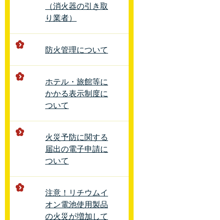
（消火器の引き取
り業者）
防火管理について
ホテル・旅館等に
かかる表示制度に
ついて
火災予防に関する
届出の電子申請に
ついて
注意！リチウムイ
オン電池使用製品
の火災が増加して