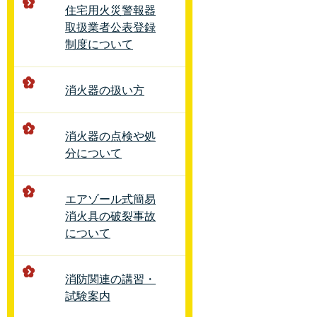
住宅用火災警報器
取扱業者公表登録
制度について
消火器の扱い方
消火器の点検や処
分について
エアゾール式簡易
消火具の破裂事故
について
消防関連の講習・
試験案内