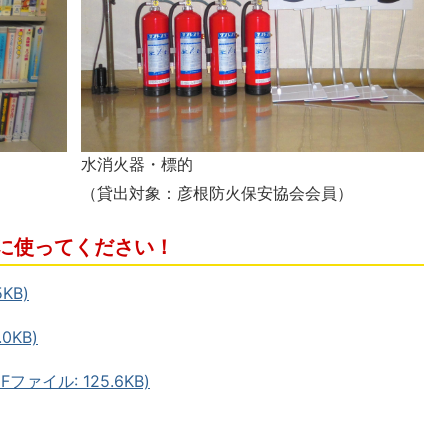
水消火器・標的
（貸出対象：彦根防火保安協会会員）
に使ってください！
KB)
0KB)
ァイル: 125.6KB)