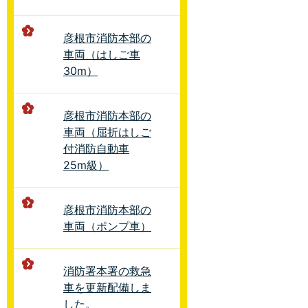
彦根市消防本部の
車両（はしご車
30m）
彦根市消防本部の
車両（屈折はしご
付消防自動車
25m級）
彦根市消防本部の
車両（ポンプ車）
消防署本署の救急
車を更新配備しま
した。