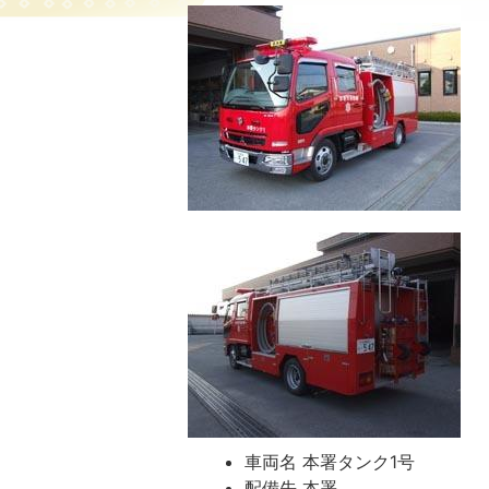
車両名 本署タンク1号
配備先 本署