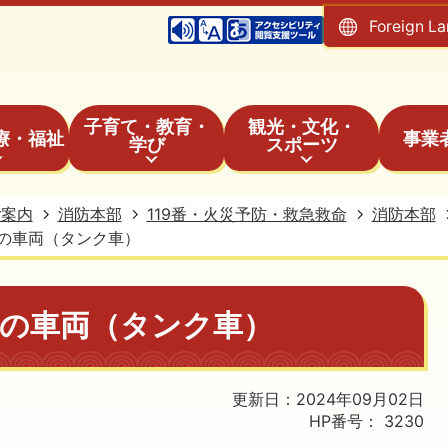
Foreign L
子育て・教育・
観光・文化・
療・福祉
事業
学び
スポーツ
ご案内
消防本部
119番・火災予防・救急救命
消防本部
の車両（タンク車）
部の車両（タンク車）
更新日：2024年09月02日
HP番号：
3230