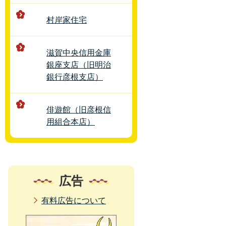
村岸家住宅
滋賀中央信用金庫
銀座支店（旧明治
銀行彦根支店）
俳遊館（旧彦根信
用組合本店）
広告
有料広告について