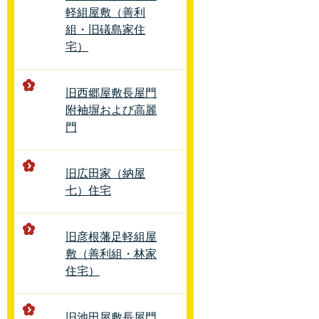
軽組屋敷（善利
組・旧礒島家住
宅）
旧西郷屋敷長屋門
附袖塀および高麗
門
旧広田家（納屋
七）住宅
旧彦根藩足軽組屋
敷（善利組・林家
住宅）
旧池田屋敷長屋門