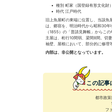
種別 町家（国登録有形文化財
時代 江戸時代
旧上魚屋町の東端に位置し、当該魚
は、郷宿を、明治時代から昭和30年
（1855）の「普請見舞帳」からこ
主屋は、桁行10間弱、梁間8間。切
袖壁、屋根において、部分的に修理
内部は、非公開となっています。
この記事
都市政策
ファ