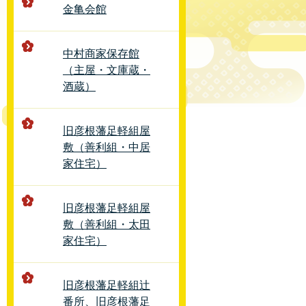
金亀会館
中村商家保存館
（主屋・文庫蔵・
酒蔵）
旧彦根藩足軽組屋
敷（善利組・中居
家住宅）
旧彦根藩足軽組屋
敷（善利組・太田
家住宅）
旧彦根藩足軽組辻
番所、旧彦根藩足