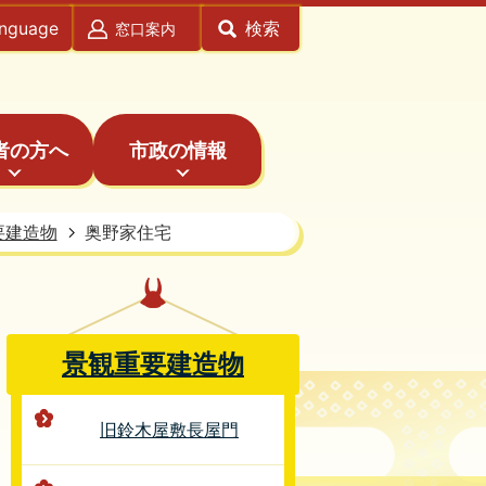
anguage
検索
窓口案内
者の方へ
市政の情報
要建造物
奥野家住宅
景観重要建造物
旧鈴木屋敷長屋門