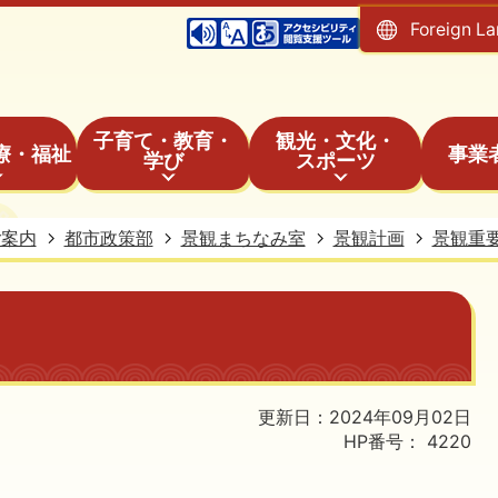
Foreign L
子育て・教育・
観光・文化・
療・福祉
事業
学び
スポーツ
ご案内
都市政策部
景観まちなみ室
景観計画
景観重
更新日：2024年09月02日
HP番号：
4220