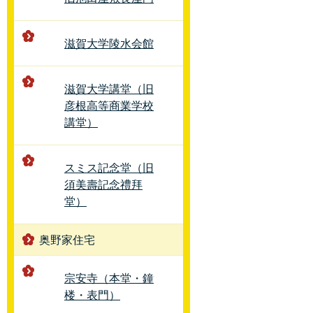
滋賀大学陵水会館
滋賀大学講堂（旧
彦根高等商業学校
講堂）
スミス記念堂（旧
須美壽記念禮拜
堂）
奥野家住宅
宗安寺（本堂・鐘
楼・表門）