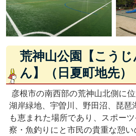
荒神山公園【こうじ
ん】（日夏町地先）
彦根市の南西部の荒神山北側に位
湖岸緑地、宇曽川、野田沼、琵琶
も恵まれた場所であり、スポーツ
察・魚釣りにと市民の貴重な憩い