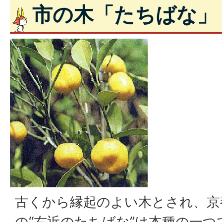
市の木「たちばな」
古くから縁起のよい木とされ、京
の“右近のたちばな”は本種の一