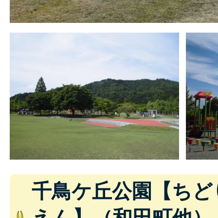
千鳥ケ丘公園【ちど
えん】（和田町他）