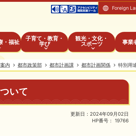
Foreign L
子育て・教育・
観光・文化・
療・福祉
事業
学び
スポーツ
ご案内
都市政策部
都市計画課
都市計画関係
特別用
について
更新日：2024年09月02日
HP番号：
19766