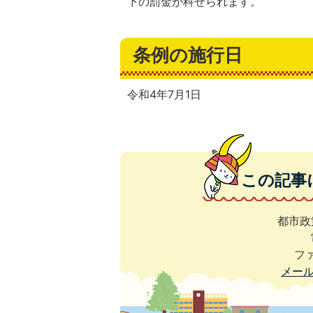
下の罰金が科せられます。
条例の施行日
令和4年7月1日
この記事
都市政
ファ
メー