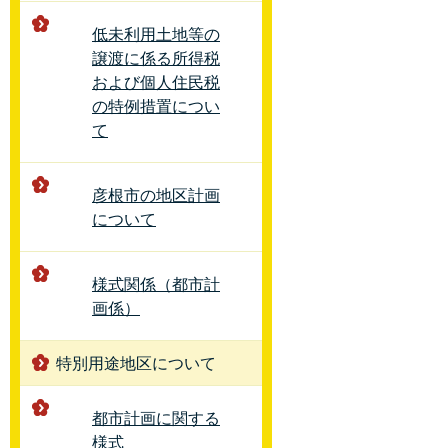
低未利用土地等の
譲渡に係る所得税
および個人住民税
の特例措置につい
て
彦根市の地区計画
について
様式関係（都市計
画係）
特別用途地区について
都市計画に関する
様式