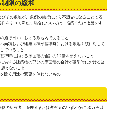
る制限の緩和
よびその敷地が、条例の施行により不適合になることで既
要件をすべて満たす場合については、増築または改築をす
例の施行日）における敷地内であること
延べ面積および建築面積が基準時における敷地面積に対して
合していること
基準時における床面積の合計の1.2倍を超えないこと
途に供する建築物の部分の床面積の合計が基準時における当
を超えないこと
のを除く用途の変更を伴わないもの
築物の所有者、管理者または占有者のいずれかに50万円以