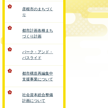
彦根市のまちづく
り
都市計画各種まち
づくり計画
パーク・アンド・
バスライド
都市構造再編集中
支援事業について
社会資本総合整備
計画について