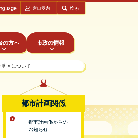
anguage
検索
窓口案内
者の方へ
市政の情報
途地区について
都市計画関係
都市計画係からの
お知らせ