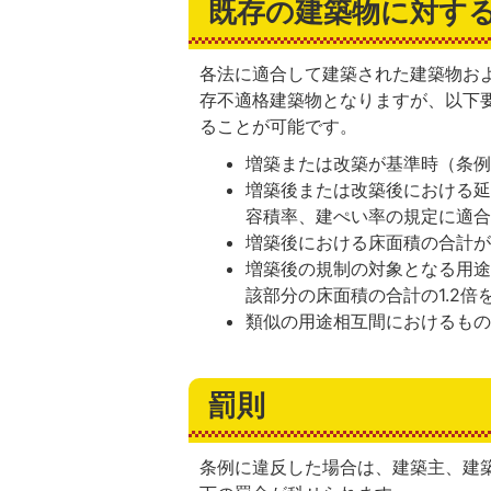
既存の建築物に対す
各法に適合して建築された建築物お
存不適格建築物となりますが、以下
ることが可能です。
増築または改築が基準時（条
増築後または改築後における
容積率、建ぺい率の規定に適
増築後における床面積の合計が
増築後の規制の対象となる用
該部分の床面積の合計の1.2倍
類似の用途相互間におけるも
罰則
条例に違反した場合は、建築主、建