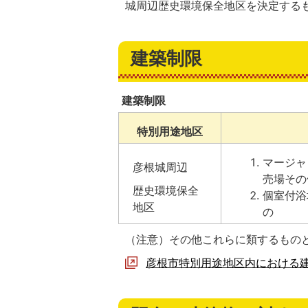
城周辺歴史環境保全地区を決定する
建築制限
建築制限
特別用途地区
マージャ
彦根城周辺
売場その
歴史環境保全
個室付浴
地区
の
（注意）その他これらに類するもの
彦根市特別用途地区内における