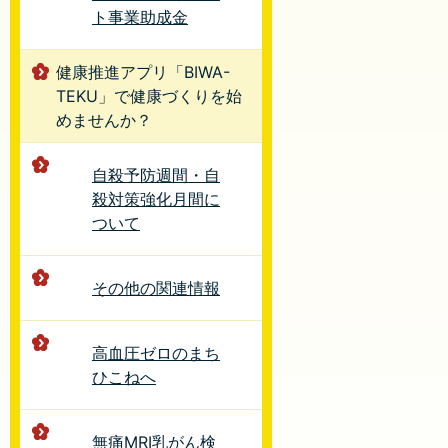
ト事業助成金
健康推進アプリ「BIWA-
TEKU」で健康づくりを始
めませんか？
自殺予防週間・自
殺対策強化月間に
ついて
その他の関連情報
高血圧ゼロのまち
ひこねへ
無痛MRI乳がん検