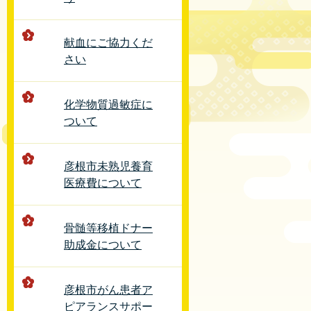
献血にご協力くだ
さい
化学物質過敏症に
ついて
彦根市未熟児養育
医療費について
骨髄等移植ドナー
助成金について
彦根市がん患者ア
ピアランスサポー