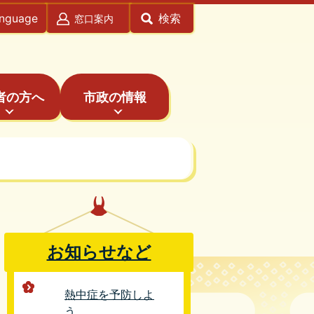
anguage
検索
窓口案内
者の方へ
市政の情報
お知らせなど
熱中症を予防しよ
う