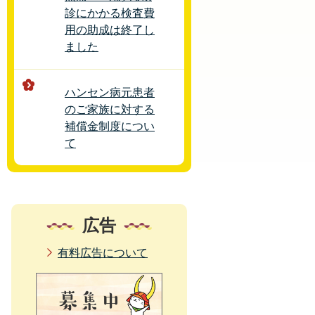
診にかかる検査費
用の助成は終了し
ました
ハンセン病元患者
のご家族に対する
補償金制度につい
て
広告
有料広告について