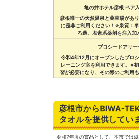
亀の井ホテル彦根 ペア
彦根唯一の天然温泉と薬草湯があ
に是非ご利用ください！※泉質：
ろ過、塩素系薬剤を注入加
プロシードアリーナ
令和4年12月にオープンしたプロシ
レーニング室を利用できます。※
習が必要になり、その際のご利用
彦根市からBIWA-
タオルを提供してい
令和7年度の賞品として、本市では