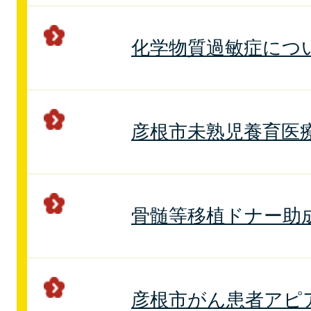
化学物質過敏症につ
彦根市未熟児養育医
骨髄等移植ドナー助
彦根市がん患者アピ