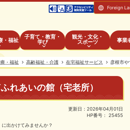
Foreign L
子育て・教育・
観光・文化・
療・福祉
事業
学び
スポーツ
医療・福祉
高齢福祉・介護
在宅福祉サービス
彦根市や
ぎふれあいの館（宅老所）
更新日：2026年04月01日
HP番号：
25455
」に出かけてみませんか？