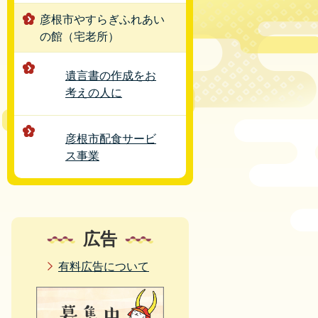
彦根市やすらぎふれあい
の館（宅老所）
遺言書の作成をお
考えの人に
彦根市配食サービ
ス事業
広告
有料広告について