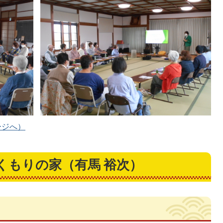
ージへ）
くもりの家（有馬 裕次）