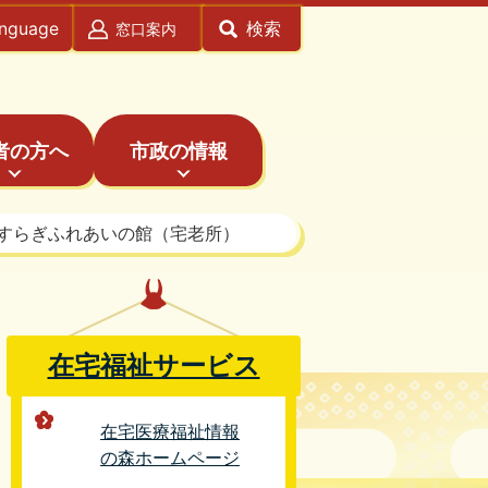
anguage
検索
窓口案内
者の方へ
市政の情報
すらぎふれあいの館（宅老所）
在宅福祉サービス
在宅医療福祉情報
の森ホームページ