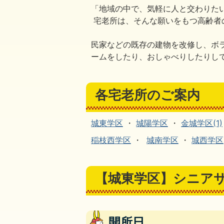
「地域の中で、気軽に人と交わりた
宅老所は、そんな願いをもつ高齢者
民家などの既存の建物を改修し、ボ
ームをしたり、おしゃべりしたりし
各宅老所のご案内
城東学区
・
城陽学区
・
金城学区(1)
稲枝西学区
・
城南学区
・
城西学区
【城東学区】シニアサ
開所日