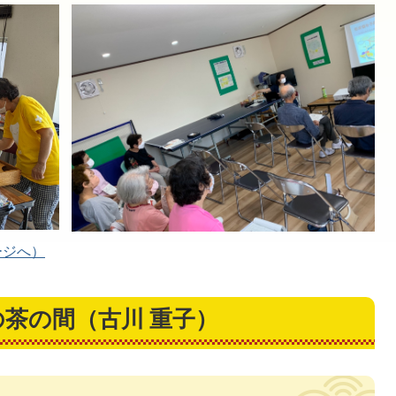
ージへ）
茶の間（古川 重子）