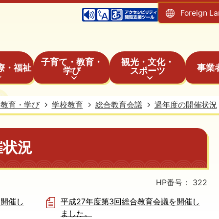
Foreign L
子育て・教育・
観光・文化・
療・福祉
事業
学び
スポーツ
・教育・学び
学校教育
総合教育会議
過年度の開催状況
催状況
HP番号：
322
を開催し
平成27年度第3回総合教育会議を開催し
ました。