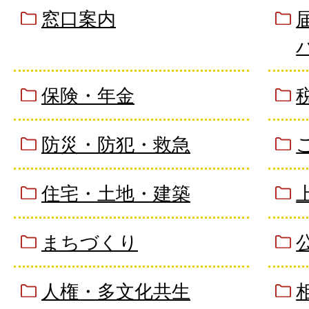
2026年07月28日
窓口案内
交付申請受付開始・交付式開
よび新デザイン原付ナンバー
保険・年金
2026年07月24日
彦根市上下水道料金お客様サ
防災・防犯・救急
時休業（8月29日）
住宅・土地・建築
2026年07月24日
まちづくり
熱中症に注意しましょう
人権・多文化共生
2026年07月14日