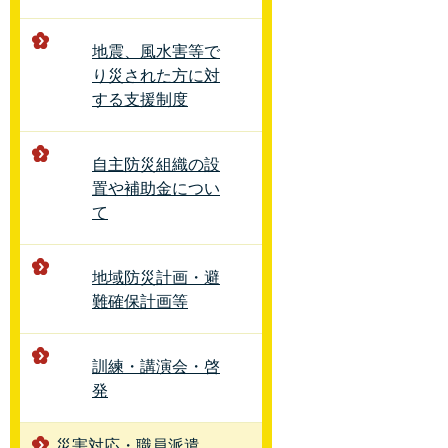
地震、風水害等で
り災された方に対
する支援制度
自主防災組織の設
置や補助金につい
て
地域防災計画・避
難確保計画等
訓練・講演会・啓
発
災害対応・職員派遣