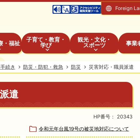
Foreign L
子育て・教育・
観光・文化・
療・福祉
事業
学び
スポーツ
・手続き
防災・防犯・救急
防災
災害対応・職員派遣
派遣
HP番号：
20343
令和元年台風19号の被災地対応について