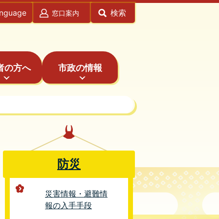
anguage
検索
窓口案内
者の方へ
市政の情報
防災
災害情報・避難情
報の入手手段