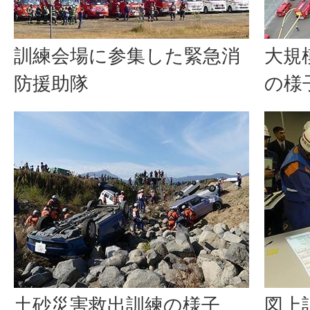
訓練会場に参集した緊急消
大規
防援助隊
の様
土砂災害救出訓練の様子
図上