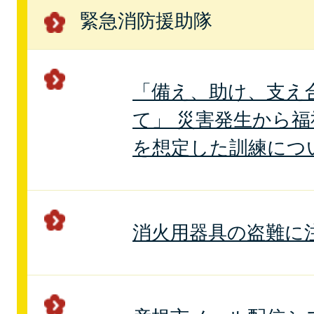
緊急消防援助隊
「備え、助け、支え
て」 災害発生から
を想定した訓練につ
消⽕⽤器具の盗難に