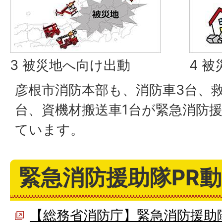
3 被災地へ向け出動
4 
彦根市消防本部も、消防車3台、救
台、資機材搬送車1台が緊急消防
ています。
緊急消防援助隊PR
【総務省消防庁】緊急消防援助