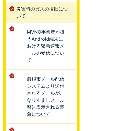
災害時のガスの復旧につ
いて
MVNO事業者が扱
うAndroid端末に
おける緊急速報メ
ールの受信につい
て
彦根市メール配信
システムより送付
されるメールが、
なりすましメール
警告表示される事
象について