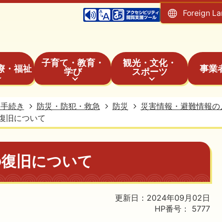
Foreign L
子育て・教育・
観光・文化・
療・福祉
事業
学び
スポーツ
・手続き
防災・防犯・救急
防災
災害情報・避難情報の
復旧について
の復旧について
更新日：2024年09月02日
HP番号：
5777