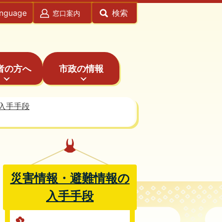
anguage
検索
窓口案内
者の方へ
市政の情報
入手手段
災害情報・避難情報の
入手手段