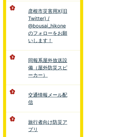
彦根市災害用X(旧
Twitter) /
@bousai_hikone
のフォローをお願
いします！
同報系屋外放送設
備（屋外防災スピ
ーカー）
交通情報メール配
信
旅行者向け防災ア
プリ