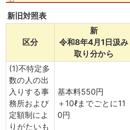
新旧対照表
新
区分
令和8年4月1日汲み
取り分から
(1)不特定多
数の人の出
入りする事
基本料550円
務所および
＋10ℓまでごとに11
定額制によ
0円
りがたいも