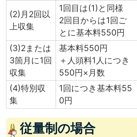
1回目は(1)と同様
(2)月2回以
2回目からは1回ご
上収集
とに基本料550円
(3)2または
基本料550円
3箇月に1回
＋人頭料1人につき
収集
550円×月数
(4)特別収
1回につき基本料55
集
0円
従量制の場合