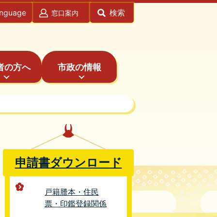
anguage
検索
窓口案内
者の方へ
市政の情報
申請書ダウンロード
戸籍謄本・住民
票・印鑑登録関係