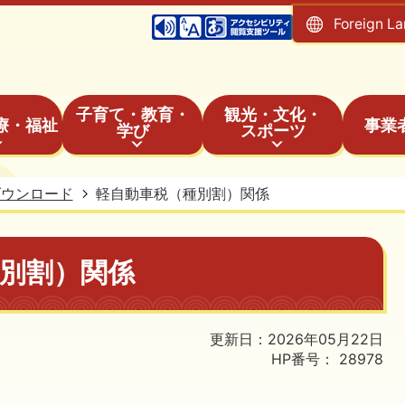
Foreign L
子育て・教育・
観光・文化・
療・福祉
事業
学び
スポーツ
ダウンロード
軽自動車税（種別割）関係
別割）関係
更新日：2026年05月22日
HP番号：
28978