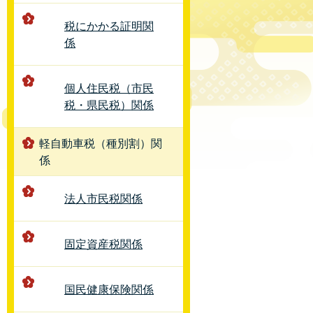
税にかかる証明関
係
個人住民税（市民
税・県民税）関係
軽自動車税（種別割）関
係
法人市民税関係
固定資産税関係
国民健康保険関係