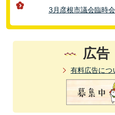
3月彦根市議会臨時
広告
有料広告につ