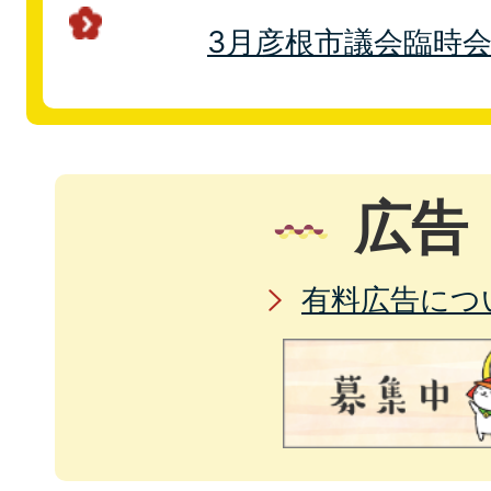
3月彦根市議会臨時
広告
有料広告につ