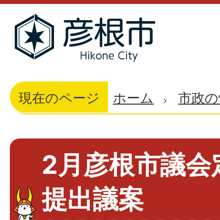
現在のページ
ホーム
市政の
2月彦根市議会
提出議案