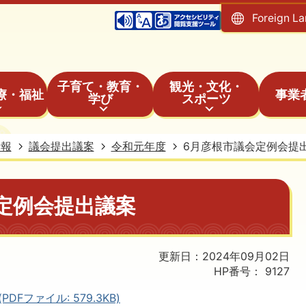
Foreign L
子育て・教育・
観光・文化・
療・福祉
事業
学び
スポーツ
情報
議会提出議案
令和元年度
6月彦根市議会定例会提
定例会提出議案
更新日：2024年09月02日
HP番号：
9127
Fファイル: 579.3KB)