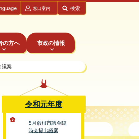
anguage
検索
窓口案内
者の方へ
市政の情報
出議案
令和元年度
5月彦根市議会臨
時会提出議案