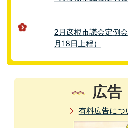
2月彦根市議会定例会
月18日上程）
広告
有料広告につ