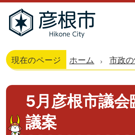
現在のページ
ホーム
市政の
5月彦根市議会
議案