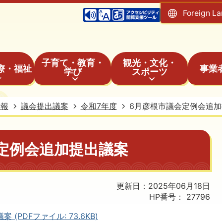
Foreign L
子育て・教育・
観光・文化・
療・福祉
事業
学び
スポーツ
情報
議会提出議案
令和7年度
6月彦根市議会定例会追
定例会追加提出議案
更新日：2025年06月18日
HP番号：
27796
PDFファイル: 73.6KB)