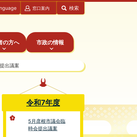
anguage
検索
窓口案内
者の方へ
市政の情報
加提出議案
令和7年度
5月彦根市議会臨
時会提出議案