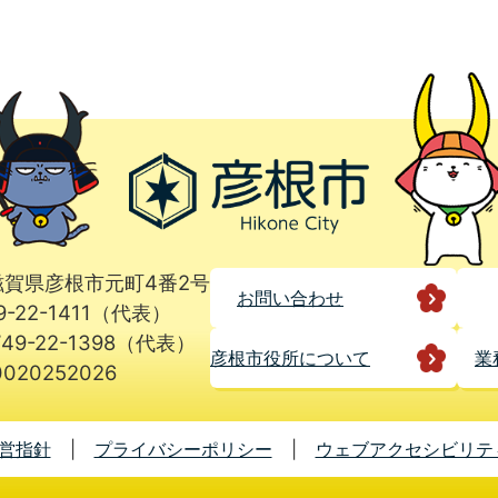
1 滋賀県彦根市元町4番2号
お問い合わせ
9-22-1411（代表）
49-22-1398（代表）
彦根市役所に
ついて
業
020252026
営指針
プライバシーポリシー
ウェブアクセシビリテ