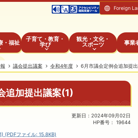
Foreign L
子育て・教育・
観光・文化・
療・福祉
事業
学び
スポーツ
情報
議会提出議案
令和4年度
6月市議会定例会追加提出議
会追加提出議案(1)
更新日：2024年09月02日
HP番号：
19644
PDFファイル: 15.8KB)