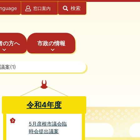
anguage
検索
窓口案内
者の方へ
市政の情報
案(1)
令和4年度
5月彦根市議会臨
時会提出議案