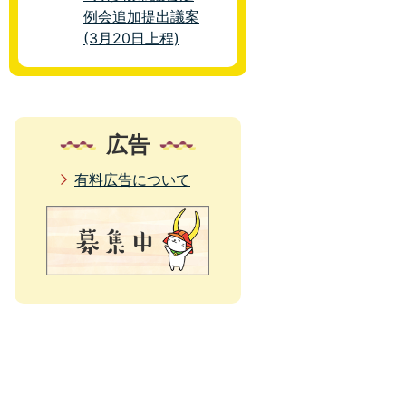
例会追加提出議案
(3月20日上程)
広告
有料広告について