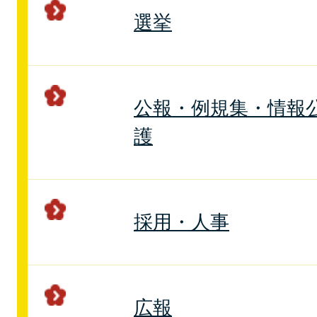
選挙
公報・例規集・情報
護
採用・人事
広報