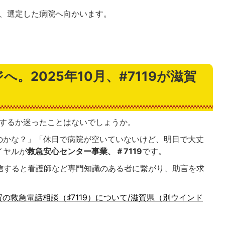
、選定した病院へ向かいます。
。2025年10月、#7119が滋賀
をするか迷ったことはないでしょうか。
のかな？」「休日で病院が空いていないけど、明日で大丈
イヤルが
救急安心センター事業、＃7119
です。
発信すると看護師など専門知識のある者に繋がり、助言を求
賀の救急電話相談（♯7119）について/滋賀県（別ウインド