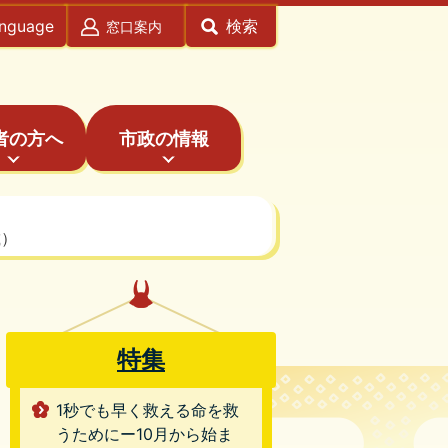
anguage
検索
窓口案内
者の方へ
市政の情報
載）
特集
1秒でも早く救える命を救
うためにー10月から始ま