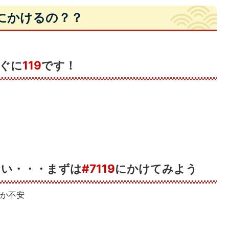
9にかけるの？？
ぐに
119
です！
ない・・・まずは
#7119
にかけてみよう
るか不安