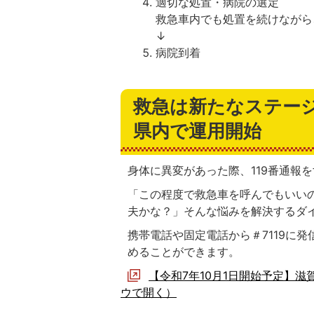
適切な処置・病院の選定
救急車内でも処置を続けながら
↓
病院到着
救急は新たなステージへ
県内で運用開始
身体に異変があった際、119番通報
「この程度で救急車を呼んでもいい
夫かな？」そんな悩みを解決するダ
携帯電話や固定電話から＃7119に
めることができます。
【令和7年10月1日開始予定】滋
ウで開く）