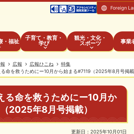
Foreign L
子育て・教育・
観光・文化・
療・福祉
事業
学び
スポーツ
情報
広報
広報ひこね
特集
る命を救うためにー10月から始まる#7119（2025年8月号掲
える命を救うためにー10月か
9（2025年8月号掲載）
更新日：2025年10月01日