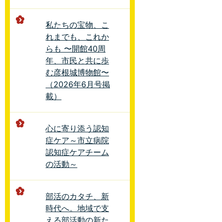
私たちの宝物、こ
れまでも、これか
らも 〜開館40周
年、市民と共に歩
む彦根城博物館〜
（2026年6月号掲
載）
心に寄り添う認知
症ケア～市立病院
認知症ケアチーム
の活動～
部活のカタチ、新
時代へ。地域で支
える部活動の新た