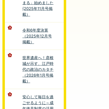
まる」始めました
(2025年11月号掲
載）
令和6年度決算
（2025年12月号
掲載）
世界遺産へ！彦根
城が示す、江戸時
代の政治のカタチ
（2026年1月号掲
載）
安心して毎日を過
ごせるように～成
年後見制度の活用