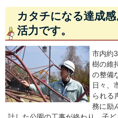
カタチになる達成感
活力です。
市内約
樹の維
の整備
日々、
られる
務に励
計した公園の工事が終わり、子ど