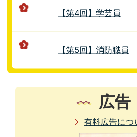
【第4回】学芸員
【第5回】消防職員
広告
有料広告につ