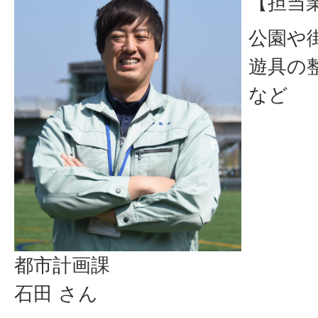
【担当
公園や
遊具の
など
都市計画課
石田 さん