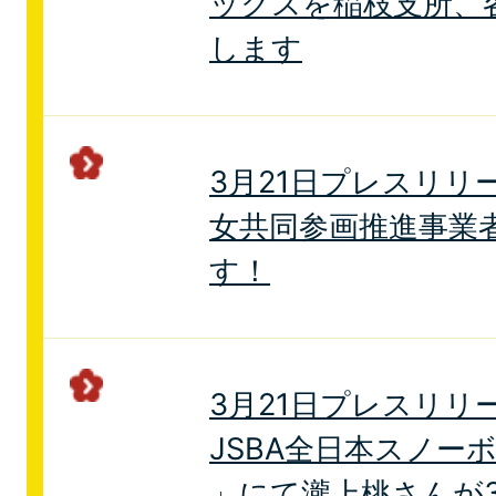
ックスを稲枝支所、
します
3月21日プレスリリ
女共同参画推進事業
す！
3月21日プレスリリ
JSBA全日本スノー
」にて瀧上桃さんが