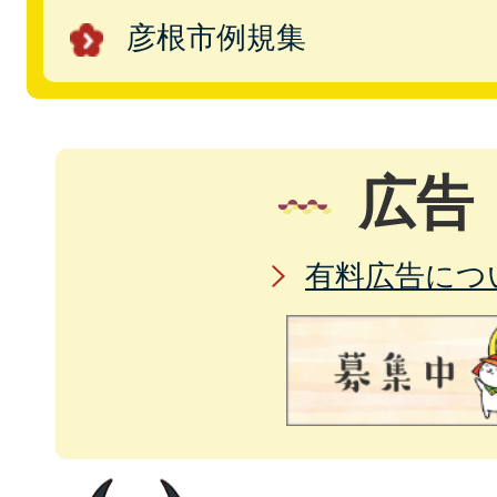
彦根市例規集
広告
有料広告につ