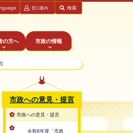
anguage
検索
窓口案内
者の方へ
市政の情報
言
市政への意見・提言
市政への意見・提言
令和6年度「市政