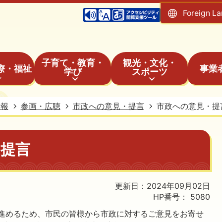
Foreign L
子育て・教育・
観光・文化・
療・福祉
事業
学び
スポーツ
情報
参画・広聴
市政への意見・提言
市政への意見・提
・提言
更新日：2024年09月02日
HP番号：
5080
進めるため、市民の皆様から市政に対するご意見をお寄せ