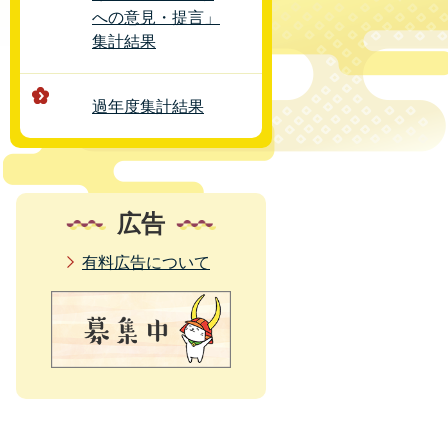
への意見・提言」
集計結果
過年度集計結果
広告
有料広告について