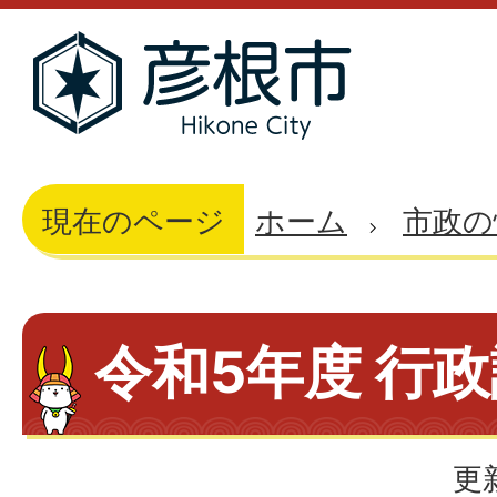
現在のページ
ホーム
市政の
令和5年度 行
更