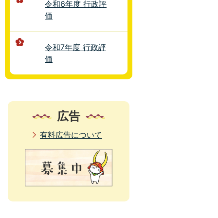
令和6年度 行政評
価
令和7年度 行政評
価
広告
有料広告について