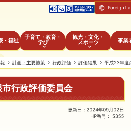
Foreign L
子育て・教育・
観光・文化・
療・福祉
事業
学び
スポーツ
情報
計画・主要施策
行政評価
評価結果
平成23年
根市行政評価委員会
更新日：2024年09月02日
HP番号：
5355