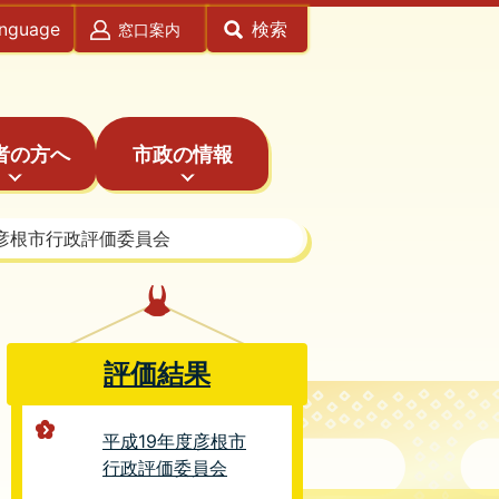
anguage
検索
窓口案内
者の方へ
市政の情報
度彦根市行政評価委員会
評価結果
平成19年度彦根市
行政評価委員会