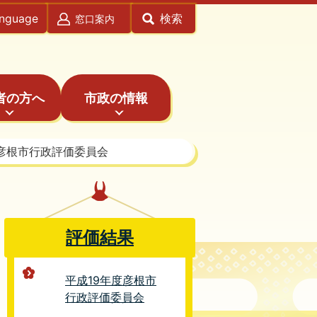
anguage
検索
窓口案内
者の方へ
市政の情報
度彦根市行政評価委員会
評価結果
平成19年度彦根市
行政評価委員会