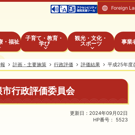
Foreign L
子育て・教育・
観光・文化・
療・福祉
事業
学び
スポーツ
情報
計画・主要施策
行政評価
評価結果
平成25年
根市行政評価委員会
更新日：2024年09月02日
HP番号：
5523