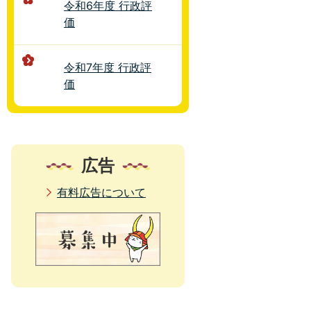
令和6年度 行政評
価
令和7年度 行政評
価
広告
有料広告について