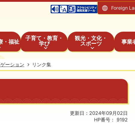
Foreign L
子育て・教育・
観光・文化・
療・福祉
事業
学び
スポーツ
ビゲーション
リンク集
更新日：2024年09月02日
HP番号：
9192