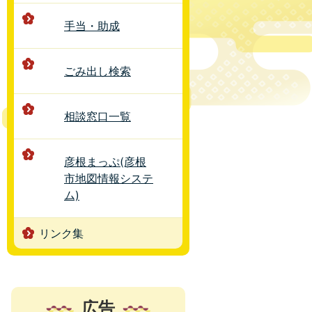
手当・助成
ごみ出し検索
相談窓口一覧
彦根まっぷ(彦根
市地図情報システ
ム)
リンク集
広告