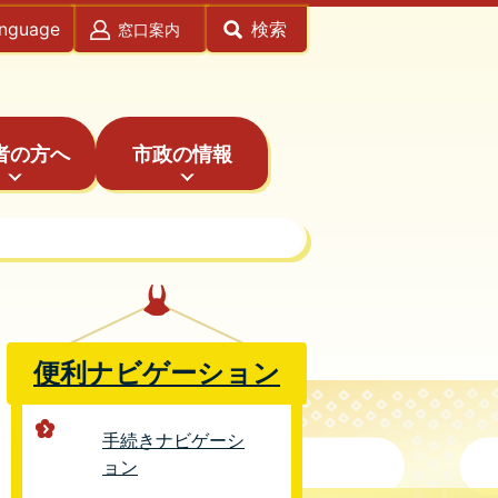
anguage
検索
窓口案内
者の方へ
市政の情報
便利ナビゲーション
手続きナビゲーシ
ョン