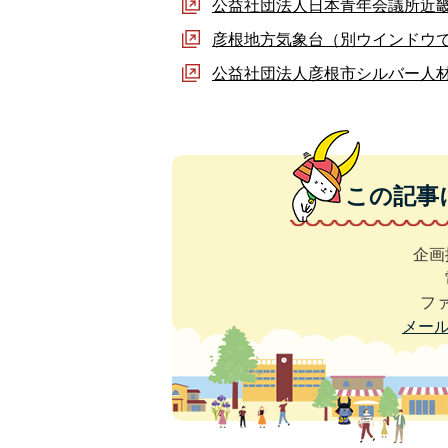
公益社団法人日本青年会議所近
彦根地方気象台（別ウインドウ
公益社団法人彦根市シルバー人材
この記事
企画
ファ
メー