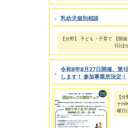
乳幼児個別相談
【分野】 子ども・子育て 【開催日
日)ほ
令和8年8月27日開催、第
します！ 参加事業所決定！
【分
ナH
曜日)