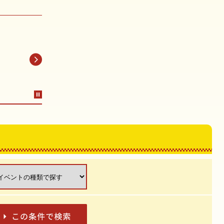
休み文芸
夏休み特別企画 夏まつり
マイナン
」受講生
絵さがしラリー（8月5日
日開庁日
～8月9日開催）
内