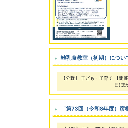
離乳食教室（初期）につい
【分野】 子ども・子育て 【開催日
日)ほ
「第73回（令和8年度）