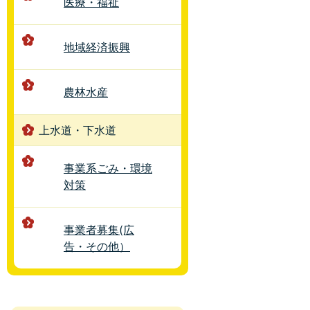
医療・福祉
地域経済振興
農林水産
上水道・下水道
事業系ごみ・環境
対策
事業者募集(広
告・その他）