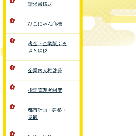
請求書様式
ひこにゃん商標
税金・企業版ふる
さと納税
企業内人権啓発
指定管理者制度
都市計画・建築・
景観