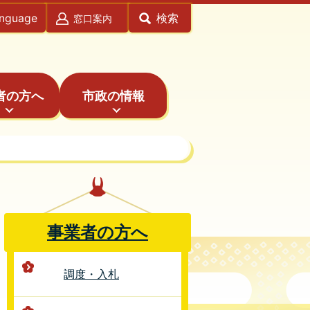
anguage
検索
窓口案内
者の方へ
市政の情報
事業者の方へ
調度・入札