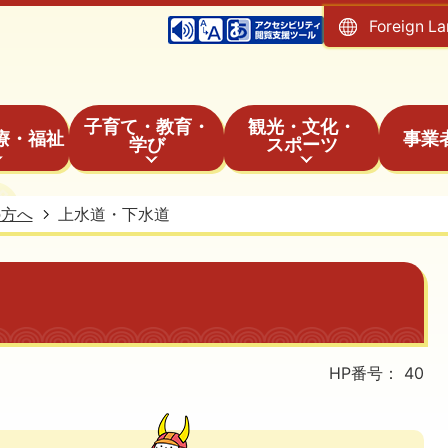
Foreign L
子育て・教育・
観光・文化・
療・福祉
事業
学び
スポーツ
の方へ
上水道・下水道
HP番号：
40