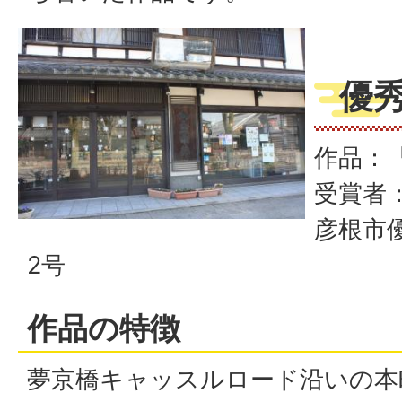
優
作品：
受賞者：
彦根市
2号
作品の特徴
夢京橋キャッスルロード沿いの本