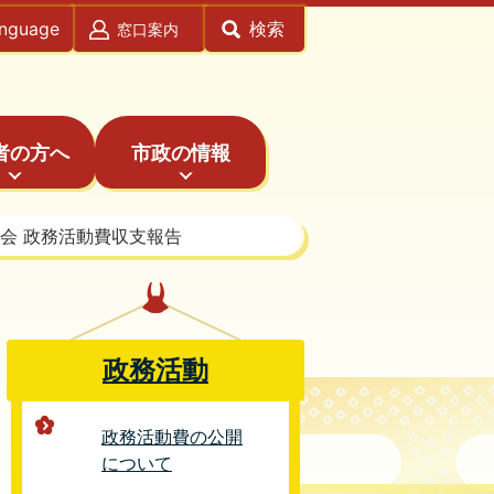
anguage
検索
窓口案内
者の方へ
市政の情報
会 政務活動費収支報告
政務活動
政務活動費の公開
について