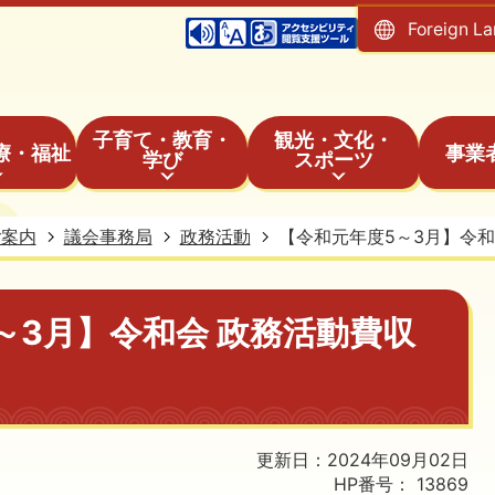
Foreign L
子育て・教育・
観光・文化・
療・福祉
事業
学び
スポーツ
ご案内
議会事務局
政務活動
【令和元年度5～3月】令和
～3月】令和会 政務活動費収
更新日：2024年09月02日
HP番号：
13869