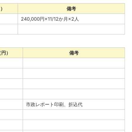
円）
備考
240,000円×11/12か月×2人
（円）
備考
市政レポート印刷、折込代