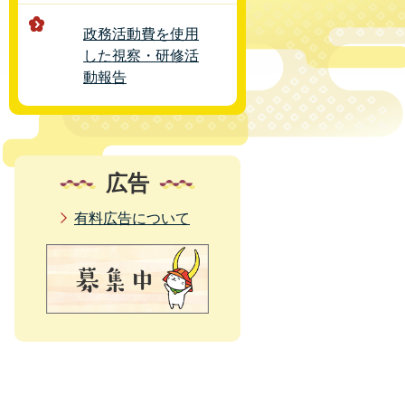
政務活動費を使用
した視察・研修活
動報告
広告
有料広告について