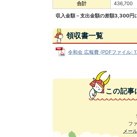
合計
436,700
収入金額－支出金額の差額3,300円
領収書一覧
令和会 広報費 (PDFファイル: 176
この記事
ファ
メー